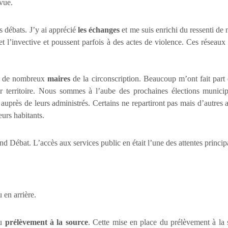
 vue.
s débats. J’y ai apprécié
les échanges
et me suis enrichi du ressenti de n
 et l’invective et poussent parfois à des actes de violence. Ces réseau
at de nombreux
maires
de la circonscription. Beaucoup m’ont fait part d
eur territoire. Nous sommes à l’aube des prochaines élections munic
 auprès de leurs administrés. Certains ne repartiront pas mais d’autres 
eurs habitants.
d Débat. L’accès aux services public en était l’une des attentes princip
 en arrière.
du
prélèvement à la source
. Cette mise en place du prélèvement à la s