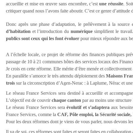
accueillie et mise en œuvre sans encombre, c’est
une réussite
. Soi
critiquer quand nous l’avons faite aboutir. C’est ce genre d’attitude 
Donc après une phase d’adaptation, le prélèvement à la source 
d’habitation
et l’introduction du
numérique
simplifient le travai
publics sont ceux qui les font évoluer
pour mieux répondre aux bes
A l’échelle locale, ce projet de réforme des finances publiques p
passage de 10 à 21 communes hôtes des services locaux des Finance
Je crois en cette réforme. Elle mérite d’être menée et collectivement c
En parallèle s’amorce le très attendu déploiement des
Maisons Fran
trois
sur la circonscription d’Agen-Nerac : à Laplume, Nérac et une 
Le réseau France Services sera destiné à accueillir et accompagne
L’objectif est de couvrir
chaque canton
par au moins une structure 
Le réseau France Services sera
évolutif et s’adaptera
aux besoins 
France Services, comme la
CAF, Pôle emploi, la Sécurité sociale,
Pour les deux réformes dont je viens de vous parler, nous devons les r
Il va de soi, ces réformes sont faites et seront faites en collaboratio