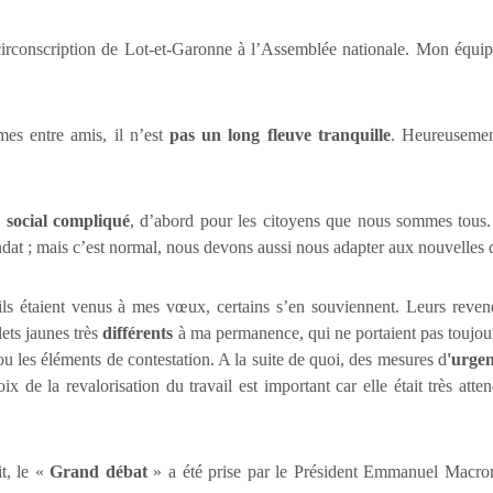
circonscription de Lot-et-Garonne à l’Assemblée nationale. Mon équip
mes entre amis, il n’est
pas un long fleuve tranquille
. Heureusemen
 social compliqué
, d’abord pour les citoyens que nous sommes tous. 
ndat ; mais c’est normal, nous devons aussi nous adapter aux nouvelles
ls étaient venus à mes vœux, certains s’en souviennent. Leurs revendic
ilets jaunes très
différents
à ma permanence, qui ne portaient pas toujo
u les éléments de contestation. A la suite de quoi, des mesures d
'urgen
ix de la revalorisation du travail est important car elle était très att
it, le «
Grand débat
» a été prise par le Président Emmanuel Macron