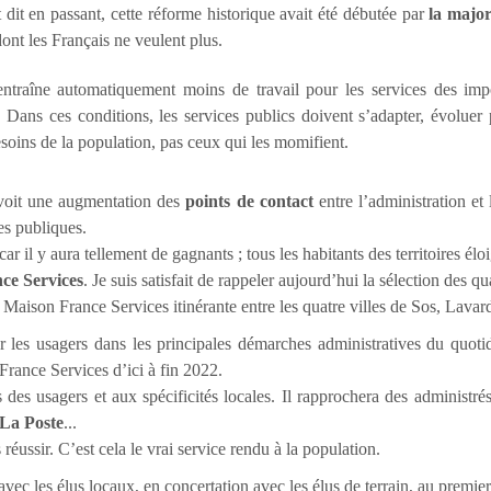
t dit en passant, cette réforme historique avait été débutée par
la majo
dont les Français ne veulent plus.
entraîne automatiquement moins de travail pour les services des i
l. Dans ces conditions, les services publics doivent s’adapter, évolue
oins de la population, pas ceux qui les momifient.
révoit une augmentation des
points de contact
entre l’administration et
s publiques.
ar il y aura tellement de gagnants ; tous les habitants des territoires él
ce Services
. Je suis satisfait de rappeler aujourd’hui la sélection de
Maison France Services itinérante entre les quatre villes de Sos, Lavar
r les usagers dans les principales démarches administratives du quot
France Services d’ici à fin 2022.
des usagers et aux spécificités locales. Il rapprochera des administ
 La Poste
...
éussir. C’est cela le vrai service rendu à la population.
n avec les élus locaux, en concertation avec les élus de terrain, au premie