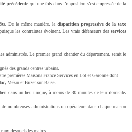
rité précédente
qui une fois dans l’opposition s’est empressée de la
mpôts. De la même manière, la
disparition progressive de la taxe
r puisque les contraintes évoluent. Les vrais défenseurs des
services
 les administrés. Le premier grand chantier du département, serait le
oignés des grands centres urbains.
s quatre premières Maisons France Services en Lot-et-Garonne dont
dac, Mézin et Buzet-sur-Baïse.
idien dans un lieu unique, à moins de 30 minutes de leur domicile.
rés de nombreuses administrations ou opérateurs dans chaque maison
r rang desquels les maires.